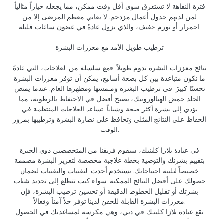
فترة النقاهة لا تستغرق سوى أقل وقت ممكن، مما يجعله خياراً مثالياً
لمن لديهم جدول أعمال مزدحم. لا يعاني معظم المرضى إلا من
احمرار أو تورم خفيف، والذي يزول عادةً في غضون ساعات قليلة.
ترطيب طويل الأمد مع معززات البشرة
نتائج معززات البشرة تدوم طويلاً. فمع سلسلة من العلاجات، التي عادةً
ما تكون متباعدة بين كل بضعة أسابيع، يمكن أن توفر معززات البشرة
تحسنًا كبيرًا في ترطيب البشرة وملمسها ومظهرها العام. عندما يمتص
الجلد حمض الهيالورونيك، يصبح أفضل في الاحتفاظ بالرطوبة، مما
يؤدي إلى بشرة أكثر صحة وشباباً. تساعد العلاجات المنتظمة في
الحفاظ على النتائج المثلى وتحافظ على نضارة البشرة وترطيبها بمرور
الوقت.
في عيادة بلازا كلينيك، سيقوم فريقنا من المتخصصين ذوي الخبرة
بتقييم بشرتك والتوصية بخطة علاجية مخصصة لتعزيز البشرة مصممة
خصيصاً لتلبية احتياجاتك. نستخدم أحدث التقنيات والتقنيات لضمان
حصولك على أفضل النتائج الممكنة. سواء كنت تتطلع إلى تجديد شباب
بشرتك أو تقليل الخطوط الدقيقة أو تحسين ترطيب البشرة، فإن
معززات البشرة القابلة للحقن لدينا توفر حلاً آمناً وفعالاً.
تقع عيادة بلازا كلينيك في دبي، وهي مكرسة لمساعدتك في الحصول