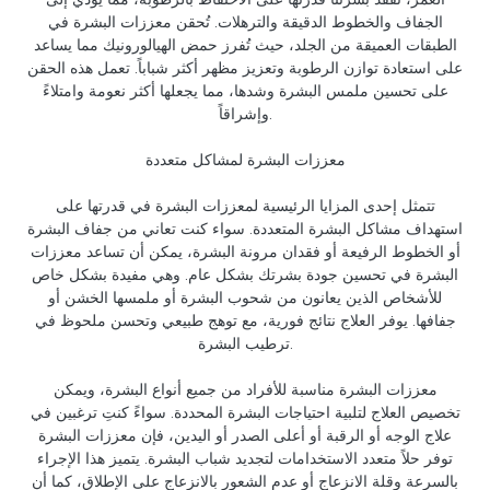
الجفاف والخطوط الدقيقة والترهلات. تُحقن معززات البشرة في
الطبقات العميقة من الجلد، حيث تُفرز حمض الهيالورونيك مما يساعد
على استعادة توازن الرطوبة وتعزيز مظهر أكثر شباباً. تعمل هذه الحقن
على تحسين ملمس البشرة وشدها، مما يجعلها أكثر نعومة وامتلاءً
وإشراقاً.
معززات البشرة لمشاكل متعددة
تتمثل إحدى المزايا الرئيسية لمعززات البشرة في قدرتها على
استهداف مشاكل البشرة المتعددة. سواء كنت تعاني من جفاف البشرة
أو الخطوط الرفيعة أو فقدان مرونة البشرة، يمكن أن تساعد معززات
البشرة في تحسين جودة بشرتك بشكل عام. وهي مفيدة بشكل خاص
للأشخاص الذين يعانون من شحوب البشرة أو ملمسها الخشن أو
جفافها. يوفر العلاج نتائج فورية، مع توهج طبيعي وتحسن ملحوظ في
ترطيب البشرة.
معززات البشرة مناسبة للأفراد من جميع أنواع البشرة، ويمكن
تخصيص العلاج لتلبية احتياجات البشرة المحددة. سواءً كنتِ ترغبين في
علاج الوجه أو الرقبة أو أعلى الصدر أو اليدين، فإن معززات البشرة
توفر حلاً متعدد الاستخدامات لتجديد شباب البشرة. يتميز هذا الإجراء
بالسرعة وقلة الانزعاج أو عدم الشعور بالانزعاج على الإطلاق، كما أن