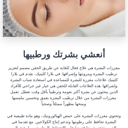
أنعشي بشرتك ورطبيها
معززات البشرة هي علاج فعال للغاية عن طريق الحقن مصمم لتعزيز
ترطيب البشرة ومرونتها وإشراقها. في بلازا كلينيك، نقدم في بلازا
كلينيك علاجات معززة للبشرة للمساعدة في استعادة شباب البشرة
وإشراقها. هذه العلاجات القابلة للحقن هي خيار غير جراحي للأفراد
الذين يبحثون عن بشرة أكثر نعومة وترطيباً بأقل وقت تعطل. تعمل
معززات البشرة من خلال ترطيب البشرة بعمق وتحسين ملمسها
ومنحها مظهراً ممتلئاً وصحياً.
وتحتوي معززات البشرة على حمض الهيالورونيك، وهو مادة طبيعية في
البشرة تحافظ على رطوبتها وتدعم إنتاج الكولاجين. مع تقدمنا في
العمر، تفقد بشرتنا قدرتها على الاحتفاظ بالرطوبة، مما يؤدي إلى