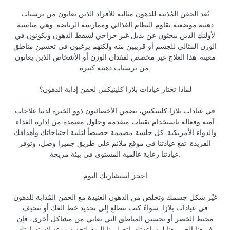
تُعد الحقن المُذيبة للدهون مثالية للأفراد الذين يعانون من ترسبات
دهنية موضعية تقاوم النظام الغذائي وممارسة الرياضة. وهي مناسبة
لأولئك الذين يبحثون عن بديل غير جراحي لشفط الدهون ويكونون في
الوزن المثالي للجسم أو قريبين منه ولكنهم يرغبون في تحسين مناطق
معينة. هذا العلاج غير مخصص لفقدان الوزن أو الأشخاص الذين يعانون
من ترسبات دهنية كبيرة.
لماذا تختار عيادات بلازا كلينيكس لحقن إذابة الدهون؟
في عيادات بلازا كلينيكس، يضمن الأخصائيون ذوو الخبرة لدينا علاجات
آمنة وفعالة باستخدام تقنيات متقدمة وحلول معتمدة من إدارة الغذاء
والدواء الأمريكية. كل جلسة مصممة خصيصاً لتلبية احتياجاتك وأهدافك
الفريدة. تقع عيادتنا في موقع ملائم على طريق جميرا وصل، وتوفر
عيادتنا رعاية عالمية المستوى في بيئة مريحة.
احجز استشارتك اليوم
غيِّر شكل جسمك وتخلص من الدهون العنيدة مع الحقن المُذابة للدهون
في عيادات بلازا. سواءً كنت تتطلع إلى تحديد خط الفك أو تنحيف
محيط الخصر أو تحسين المناطق التي تعاني من مشاكل أخرى، فإن
فريقنا الخبير هنا لمساعدتك. اتصل بنا اليوم لتحديد موعد لاستشارتك