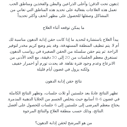
(دهون تحت الذقن) وأعلى الذراعين والبطن والفخذين ومناطق الحب.
تعمل هذه العلاجات بفعالية على تحديد هذه المناطق التي تعاني من
المشاكل وصقلها للحصول على مظهر أنحف وأكثر تحديداً.
ما يمكن توقعه أثناء العلاج
يبدأ العلاج باستشارة لتحديد ما إذا كانت حقن إذابة الدهون مناسبة لك
أم لا. يتم تنظيف المنطقة المستهدفة، وقد يتم وضع كريم مخدر لتوفير
الراحة. ثم يتم حقن سلسلة من الحقن الصغيرة في رواسب الدهون.
تستغرق معظم الجلسات من 20 إلى 30 دقيقة، مع الحد الأدنى من
الانزعاج وعدم وجود فترة نقاهة. قد يحدث تورم أو احمرار خفيف
ولكنه يزول في غضون أيام قليلة.
نتائج حقن إذابة الدهون
تظهر النتائج عادةً بعد جلستين أو ثلاث جلسات، وتظهر النتائج الكاملة
في غضون 6-8 أسابيع حيث يتخلص الجسم من الخلايا الدهنية المدمرة.
يحتاج معظم المرضى إلى جلستين إلى 6 جلسات للحصول على أفضل
النتائج، وذلك حسب منطقة العلاج والنتائج المرجوة.
من هو المرشح لحقن إذابة الدهون؟