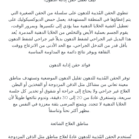
تنطوي الحقن المُذيبة للدهون على سلسلة من الحقن الصغيرة التي
يتم إعطاؤها في المنطقة المستهدفة. يعمل حمض الديوكسيكوليك على
تعطيل أغشية الخلايا الدهنية مما يؤدي إلى تكسيرها. وبمرور الوقت،
يقوم الجسم بعملية الأيض والتخلص من الخلايا الدهنية المدمرة. يُعد
هذا البديل غير الجراحي لشفط الدهون بديلاً غير جراحي لشفط الدهون
بأقل قدر من التدخل الجراحي، مع الحد الأدنى من الانزعاج ووقت
النقاهة ويوفر نتائج دائمة مع المداومة المناسبة.
فوائد حقن إذابة الدهون
توفر الحقن المُذيبة للدهون تقليل الدهون الموضعية وتستهدف مناطق
معينة تعاني من مشاكل مثل الذقن المزدوجة أو الفخذين أو البطن.
العلاج غير جراحي ولا يحتاج إلى جراحة أو شقوق أو تخدير. كل جلسة
سريعة، وتستغرق عادةً من 20 إلى 30 دقيقة، وتدوم نتائجها طويلاً لأن
الخلايا الدهنية لا تتجدد. ويتمتع المرضى بثقة معززة في النفس مع
مظهر أكثر نحتاً وتناسقاً.
مناطق العلاج الشائعة
تُستخدم الحقن المُذيبة للدهون عادةً لعلاج مناطق مثل الذقن المزدوجة