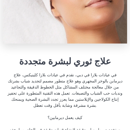
علاج ثوري لبشرة متجددة
في عيادات بلازا في دبي، نقدم في عيادات بلازا كلينيكس، علاج
ديرمابن بالوخز المجهري وهو علاج متطور مصمم لتجديد شباب بشرتك
من خلال معالجة مختلف المشاكل مثل الخطوط الدقيقة والتجاعيد
وندبات حب الشباب والتصبغات. تعمل هذه التقنية المتطورة على تحفيز
إنتاج الكولاجين والإيلاستين مما يعزز تجدد البشرة الصحية ويمنحك
بشرة مشرقة وشابة بأقل وقت تعطل.
كيف يعمل ديرمابين؟
يستخدم ديرمابين إبر دقيقة لإنشاء قنوات دقيقة في الجلد، مما يحفز