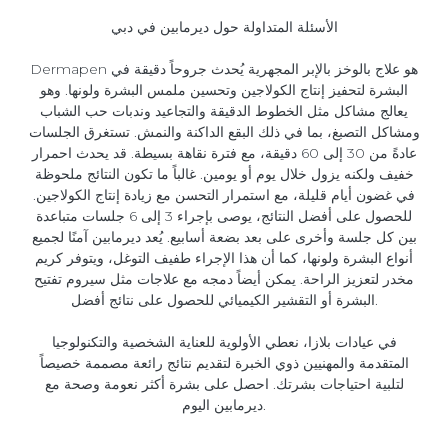
الأسئلة المتداولة حول ديرمابين في دبي
Dermapen هو علاج بالوخز بالإبر المجهرية يُحدث جروحاً دقيقة في
البشرة لتحفيز إنتاج الكولاجين وتحسين ملمس البشرة ولونها. وهو
يعالج مشاكل مثل الخطوط الدقيقة والتجاعيد وندبات حب الشباب
ومشاكل التصبغ، بما في ذلك البقع الداكنة والنمش. تستغرق الجلسات
عادةً من 30 إلى 60 دقيقة، مع فترة نقاهة بسيطة. قد يحدث احمرار
خفيف ولكنه يزول خلال يوم أو يومين. غالباً ما تكون النتائج ملحوظة
في غضون أيام قليلة، مع استمرار التحسن مع زيادة إنتاج الكولاجين.
للحصول على أفضل النتائج، يوصى بإجراء 3 إلى 6 جلسات متباعدة
بين كل جلسة وأخرى على بعد بضعة أسابيع. يُعد ديرمابين آمنًا لجميع
أنواع البشرة ولونها، كما أن هذا الإجراء طفيف التوغل، ويتوفر كريم
مخدر لتعزيز الراحة. يمكن أيضاً دمجه مع علاجات مثل سيروم تفتيح
البشرة أو التقشير الكيميائي للحصول على نتائج أفضل.
في عيادات بلازا، نعطي الأولوية للعناية الشخصية والتكنولوجيا
المتقدمة والمهنيين ذوي الخبرة لتقديم نتائج رائعة مصممة خصيصاً
لتلبية احتياجات بشرتك. احصل على بشرة أكثر نعومة وصحة مع
ديرمابين اليوم.