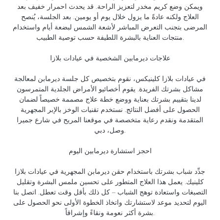
ويمكن وضع كريم مخدر لتعزيز الراحة. قد يحدث احمرار خفيف بعد
العلاج ولكنه عادةً ما يزول خلال يوم أو يومين. بعد الجلسة، يُنصح
المرضى بتجنب التعرض المباشر لأشعة الشمس لبضعة أيام واستخدام
منتجات العناية بالبشرة اللطيفة حسب توصية الطبيب.
علاجات ديرمابين الشخصية في عيادات بلازا
في عيادات بلازا كلينيكس، نقوم بتخصيص كل جلسة ديرمابن لمعالجة
مشاكل بشرتك الفريدة. يقوم أخصائيو الأمراض الجلدية المتمرسون
لدينا بتقييم بشرتك بعناية ووضع خطة علاج مصممة خصيصاً لضمان
الحصول على أفضل النتائج. نستخدم تقنيات الوخز بالإبر المجهرية
المتقدمة ونقدم رعاية متخصصة في موقعنا المريح في شارع جميرا
وصل، دبي.
احجز استشارة ديرمابين اليوم
جدِّد شباب بشرتك باستخدام حقن ديرمابن المجهرية في عيادات بلازا
كلينيك. يعمل هذا العلاج المتطور على تحسين ملمس البشرة وتقليل
التصبغات واستعادة توهج الشباب – كل ذلك بأقل وقت تعطل. اتصل بنا
اليوم لتحديد موعد لاستشارتك واتخاذ الخطوة الأولى نحو الحصول على
بشرة أكثر نعومة ونقاءً وإشراقاً.