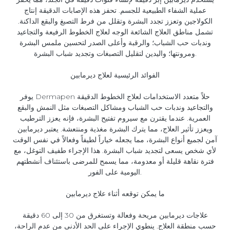
عملية الشفاء الطبيعية للجسم. تحفز هذه الإصابات الدقيقة إنتاج
الكولاجين وتعزز تجدد البشرة وتقلل من فرط التصبغ والبقع الداكنة.
تشمل مناطق العلاج الشائعة الوجه لعلاج الخطوط الرفيعة والتجاعيد
وندبات حب الشباب؛ والرقبة وأعلى الصدر لتحسين ملمس البشرة
ومرونتها؛ واليدين لتقليل التصبغات وتجديد شباب البشرة.
الفوائد الرئيسية لعلاج ديرمابين
يوفر Dermapen حلاً متعدد الاستخدامات لعلاج الخطوط الدقيقة
والتجاعيد وندبات حب الشباب ومشاكل التصبغات مثل النمش والبقع
العمرية. عندما يقترن مع سيروم تفتيح البشرة، فإنه يعزز الترطيب
ويعزز تأثير العلاج، مما يترك البشرة مغذية ومنتعشة. يعتبر ديرمابين
آمن لجميع أنواع البشرة، مما يجعله خياراً لطيفاً وفعالاً في نفس الوقت
لأي شخص يسعى لتجديد شباب البشرة. هذا الإجراء طفيف التوغل، مع
فترة نقاهة قليلة أو معدومة، مما يسمح للمرضى باستئناف أنشطتهم
اليومية على الفور.
ما يمكن توقعه أثناء علاج ديرمابين
علاجات ديرمابين مريحة وفعالة وتستغرق من 30 إلى 60 دقيقة
حسب منطقة العلاج. ينطوي الإجراء على الحد الأدنى من عدم الراحة،